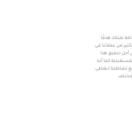
أننا في شركة أسوار البناء للتشغيل والصيانة والنظافة نمتلك هدفًا 
قويًا يتمثل في تطور أعمال التشغيل والصيانة مع الكثير من عملائنا في 
المملكة العربية السعودية ونبذل قصاري جهودنا من أجل تحقيق هذا 
الهدف لنلبي طموحات وأحتياجات عملائنا الحالية والمستقبلية كما أننا 
نسير وفق خطة منظمة نسعي من خلالها إلي توسيع نشاطتنا لنغطي 
بخدمتنا كامل أرجاء المملكة العربية السعودية في مختلف 