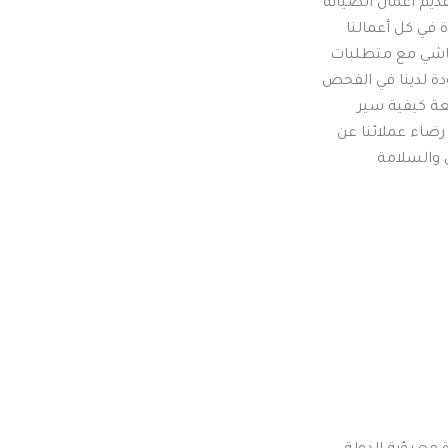
أن نتهاون فيها كما أننا علي مدار سنين طويلة من تقديم أعمال الصيانة 
والنظافة والتشغيل ونحن نعمل علي تحسين الجودة في كل أعمالنا 
بنظام جودة ممتازة يواكب التحديات المستمرة ويتماشي مع متطلبات 
العملاء المختلفة وتتمثل أهم إجراءات سياسة الجودة لدينا في الفحص 
الدائم وعمل مراقبة دورية لمختلف الأعمال مع متابعة كيفية سير 
مؤشرات الأداء لكل العاملين بالشركة وقياس مدي رضاء عملائنا عن 
ن والسلامة